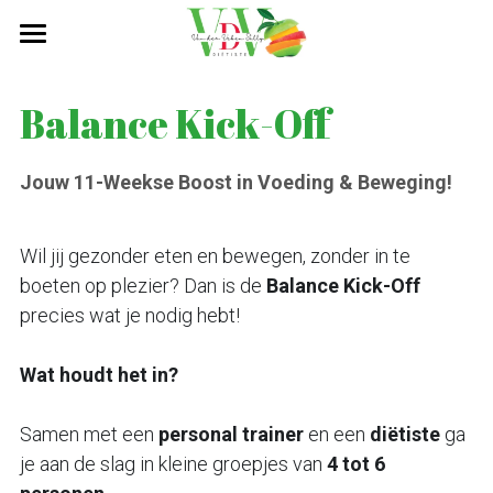
Home
Balance Kick-Off
Waarvoor kan je bij mij terecht
Consultaties
Jouw 11-Weekse Boost in Voeding & Beweging!
Voedingsbegeleiding kinderen
Wil jij gezonder eten en bewegen, zonder in te 
Abonnementen
Voedingsbegeleiding
boeten op plezier? Dan is de 
Balance Kick-Off
precies wat je nodig hebt!
Begeleiding bij eetproblemen
Tarieven en terugbetalingen
De perfecte combinatie
Wat houdt het in? 
Balance Kick-Off
Contact
All-in Balance
Samen met een 
personal trainer
 en een 
diëtiste
 ga 
je aan de slag in kleine groepjes van 
4 tot 6 
Lifestylecheck