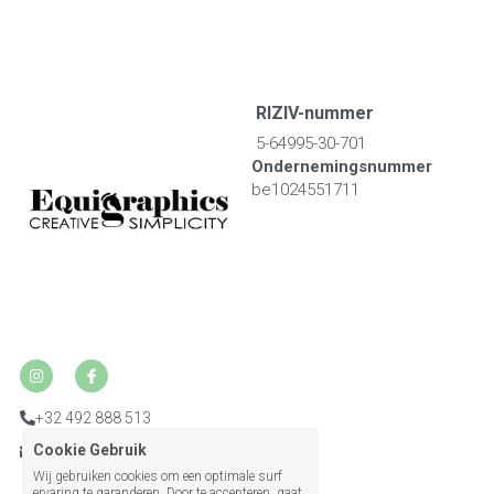
 RIZIV-nummer 
 5-64995-30-701
Ondernemingsnummer
be1024551711
+32 492 888 513
Cookie Gebruik
dietistesally@hotmail.com
Wij gebruiken cookies om een optimale surf
ervaring te garanderen. Door te accepteren, gaat