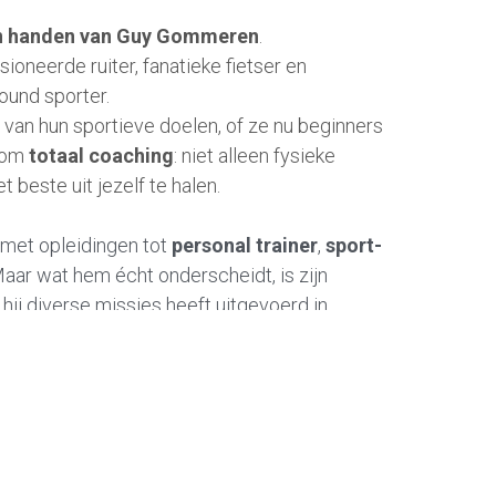
en handen van
Guy Gommeren
. 
oneerde ruiter, fanatieke fietser en 
ound sporter.
n van hun sportieve doelen, of ze nu beginners 
 om 
totaal coaching
: niet alleen fysieke 
 beste uit jezelf te halen.
, met opleidingen tot
 personal trainer
, 
sport- 
Maar wat hem écht onderscheidt, is zijn 
jarenlange ervaring als paracommando, waarbij hij diverse missies heeft uitgevoerd in 
ise gegeven om mensen 
strijdvaardiger
 te 
doelen kunnen bereiken.
Kortom, een gedreven en veelzijdige coach die jou helpt bij een gezonder en sportiever leven! 