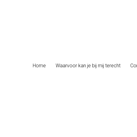
Home
Home
Waarvoor kan je bij mij terecht
Waarvoor kan je bij mij terecht
Con
Con