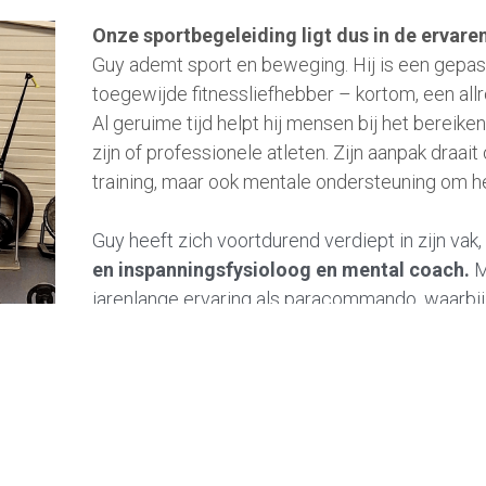
Onze sportbegeleiding ligt dus in de ervar
Guy ademt sport en beweging. Hij is een gepassi
toegewijde fitnessliefhebber – kortom, een allr
Al geruime tijd helpt hij mensen bij het bereike
zijn of professionele atleten. Zijn aanpak draait
training, maar ook mentale ondersteuning om het
Guy heeft zich voortdurend verdiept in zijn vak
en inspanningsfysioloog en mental coach.
 
conflictgebieden
. 
Die ervaringen hebben hem een unieke expert
maken, zowel mentaal als fysiek, zodat zij hun 