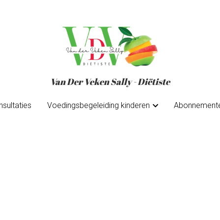
Van Der Veken Sally - Diëtiste
Van Der Veken Sally - Diëtiste
sultaties
sultaties
Voedingsbegeleiding kinderen
Voedingsbegeleiding kinderen
Abonnement
Abonnement