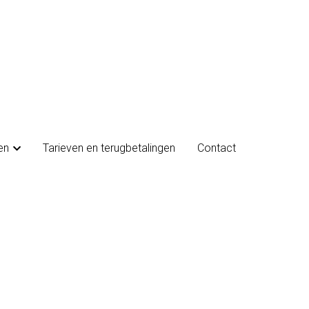
en
en
Tarieven en terugbetalingen
Tarieven en terugbetalingen
Contact
Contact