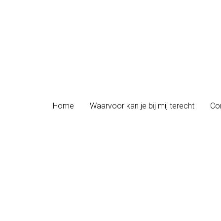
Home
Home
Waarvoor kan je bij mij terecht
Waarvoor kan je bij mij terecht
Con
Con