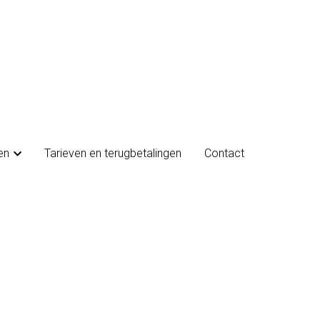
en
en
Tarieven en terugbetalingen
Tarieven en terugbetalingen
Contact
Contact