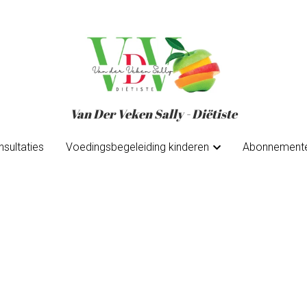
Van Der Veken Sally - Diëtiste
Van Der Veken Sally - Diëtiste
sultaties
sultaties
Voedingsbegeleiding kinderen
Voedingsbegeleiding kinderen
Abonnement
Abonnement